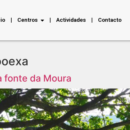
cio
Centros
Actividades
Contacto
boexa
a fonte da Moura