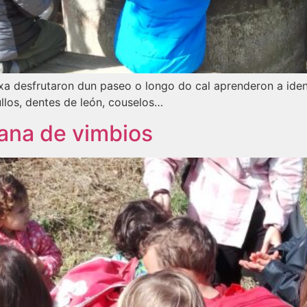
xa desfrutaron dun paseo o longo do cal aprenderon a ident
llos, dentes de león, couselos…
ana de vimbios