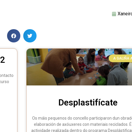
Xaneir
22
A GALIÑA 
ontacto
curso
Desplastifícate
Os máis pequenos do concello participaron dun obrad
elaboración de axóuxeres con materiais reciclados. 
actividade realizada dentro do programa Desplástifica