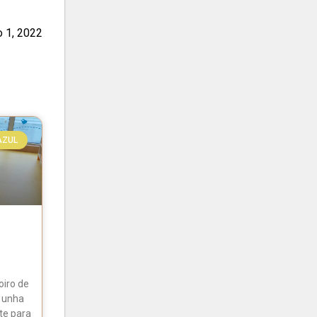
o 1, 2022
AZUL
oiro de
É unha
te para